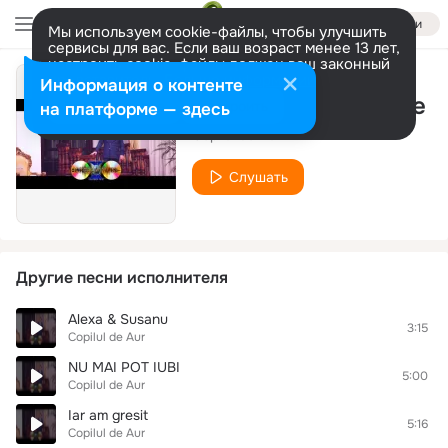
Войти
Мы используем cookie-файлы, чтобы улучшить
сервисы для вас. Если ваш возраст менее 13 лет,
настроить cookie-файлы должен ваш законный
представитель.
Больше информации
Информация о контенте
Fie Rau Sau Fie Bine
Разрешить все
Настроить
на платформе — здесь
Copilul de Aur
Слушать
Другие песни исполнителя
Alexa & Susanu
3:15
Copilul de Aur
NU MAI POT IUBI
5:00
Copilul de Aur
Iar am gresit
5:16
Copilul de Aur