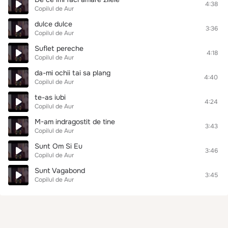
4:38
Copilul de Aur
dulce dulce
3:36
Copilul de Aur
Suflet pereche
4:18
Copilul de Aur
da-mi ochii tai sa plang
4:40
Copilul de Aur
te-as iubi
4:24
Copilul de Aur
M-am indragostit de tine
3:43
Copilul de Aur
Sunt Om Si Eu
3:46
Copilul de Aur
Sunt Vagabond
3:45
Copilul de Aur