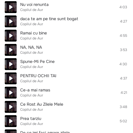
Nu voi renunta
4:03
Copilul de Aur
daca te am pe tine sunt bogat
4:27
Copilul de Aur
Ramai cu bine
4:55
Copilul de Aur
NA, NA, NA
3:53
Copilul de Aur
Spune-Mi Pe Cine
4:30
Copilul de Aur
PENTRU OCHII TAI
4:37
Copilul de Aur
Ce-a mai ramas
4:21
Copilul de Aur
Ce Rost Au Zilele Mele
3:48
Copilul de Aur
Prea tarziu
5:02
Copilul de Aur
De ce imi faci amare zilele