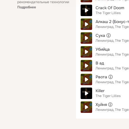
рекомендательные технологии
Подробнее
Crack Of Doom
The Tiger Lillies
Алкаш 2 (Бонус-т
Ленинград
The Tiger
Сука
Ленинград
The Tiger
Убийца
Ленинград
The Tiger
В ад
Ленинград
The Tiger
Рвота
Ленинград
The Tiger
Killer
The Tiger Lillies
Хуйня
Ленинград
The Tiger