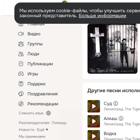
Мы используем cookie-файлы, чтобы улучшить сервис
законный представитель.
Больше информации
Левая
Главная
колонка
Видео
Группы
Люди
Публикации
Игры
Подарки
Другие песни исполн
Поздравления
Суд
Рекомендации
Ленинград
The Tiger
Сменить язык
Алкаш
Рекламодателям
Помощь
Ленинград
The Tiger
Новости
Ещё
Водка
Мы применяем
Ленинград
The Tiger