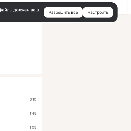
Войти
e-файлы должен ваш
Разрешить все
Настроить
Правая
колонка
3:10
1:48
1:05