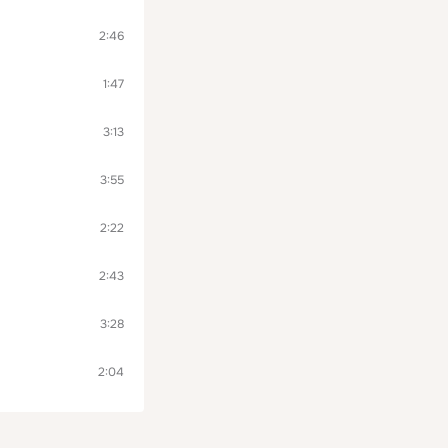
2:46
1:47
3:13
3:55
2:22
2:43
3:28
2:04