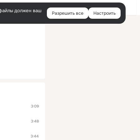
Войти
e-файлы должен ваш
Разрешить все
Настроить
Правая
колонка
3:09
3:48
3:44