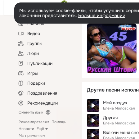
Мы используем cookie-файлы, чтобы улучшить сервис
законный представитель.
Больше информации
Левая
Главная
колонка
Видео
Группы
Люди
Публикации
Игры
Подарки
Другие песни исполн
Поздравления
Мой воздух
Рекомендации
Елена Миловская
Сменить язык
Другая
Рекламодателям
Помощь
Елена Миловская
Новости
Ещё
Включи меня сно
Мы применяем
Елена Миловская