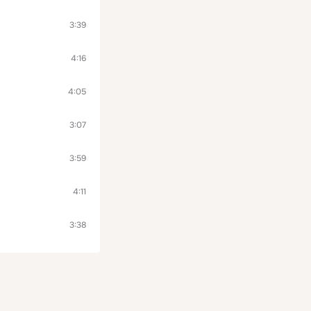
3:39
4:16
4:05
3:07
3:59
4:11
3:38