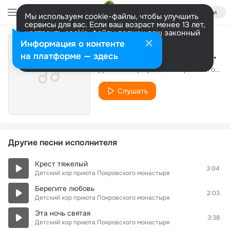
Войти
Мы используем cookie-файлы, чтобы улучшить
сервисы для вас. Если ваш возраст менее 13 лет,
настроить cookie-файлы должен ваш законный
представитель.
Больше информации
Информация о контенте
То было в давние года
Разрешить все
Настроить
на платформе — здесь
Детский хор приюта Покровского монастыря
Слушать
Другие песни исполнителя
Крест тяжелый
3:04
Детский хор приюта Покровского монастыря
Берегите любовь
2:03
Детский хор приюта Покровского монастыря
Эта ночь святая
3:38
Детский хор приюта Покровского монастыря