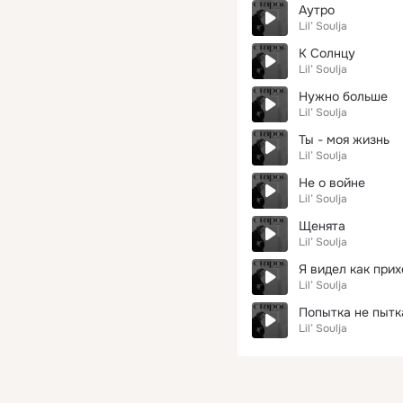
Аутро
Lil’ Soulja
К Солнцу
Lil’ Soulja
Нужно больше
Lil’ Soulja
Ты - моя жизнь
Lil’ Soulja
Не о войне
Lil’ Soulja
Щенята
Lil’ Soulja
Я видел как при
Lil’ Soulja
Попытка не пытк
Lil’ Soulja