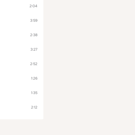
2:04
3:59
2:38
3:27
2:52
1:26
1:35
2:12