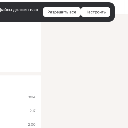
Войти
e-файлы должен ваш
Разрешить все
Настроить
Правая
колонка
3:04
2:17
2:00