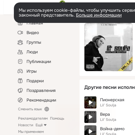
Мы используем cookie-файлы, чтобы улучшить сервис
законный представитель.
Больше информации
Левая
Главная
колонка
Видео
Группы
Люди
Публикации
Игры
Подарки
Другие песни исполн
Поздравления
Пионерская
Рекомендации
Lil’ Soulja
Сменить язык
Вера
Рекламодателям
Помощь
Lil’ Soulja
Новости
Ещё
Война-демо
Мы применяем
Lil’ Soulja