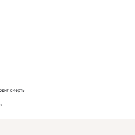
ходит смерть
а