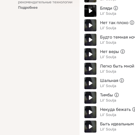
рекомендательные технологии
Подробнее
Бляди
Lil’ Soulja
Нет так плохо
Lil’ Soulja
Будто темная но
Lil’ Soulja
Нет веры
Lil’ Soulja
Легко быть мной
Lil’ Soulja
Шальная
Lil’ Soulja
Тимбы
Lil’ Soulja
Некуда бежать
Lil’ Soulja
Быть идеальным
Lil’ Soulja