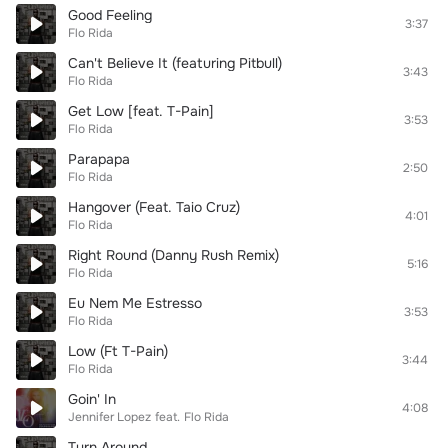
Good Feeling
3:37
Flo Rida
Can't Believe It (featuring Pitbull)
3:43
Flo Rida
Get Low [feat. T-Pain]
3:53
Flo Rida
Parapapa
2:50
Flo Rida
Hangover (Feat. Taio Cruz)
4:01
Flo Rida
Right Round (Danny Rush Remix)
5:16
Flo Rida
Eu Nem Me Estresso
3:53
Flo Rida
Low (Ft T-Pain)
3:44
Flo Rida
Goin' In
4:08
Jennifer Lopez
feat.
Flo Rida
Turn Around