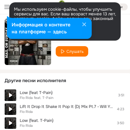
Войти
Мы используем cookie-файлы, чтобы улучшить
сервисы для вас. Если ваш возраст менее 13 лет,
настроить cookie-файлы должен ваш законный
представитель.
Больше информации
Информация о контенте
jedy
Разрешить все
Настроить
на платформе — здесь
Flo Rida
Слушать
Другие песни исполнителя
Low (feat T-Pain)
3:51
Flo Rida
feat.
T-Pain
Lift It Drop It Shake It Pop It (Dj Mix Pt.7 - Will You stay With Me Remix)
4:23
Flo Rida
Low (feat. T-Pain)
3:50
Flo Rida