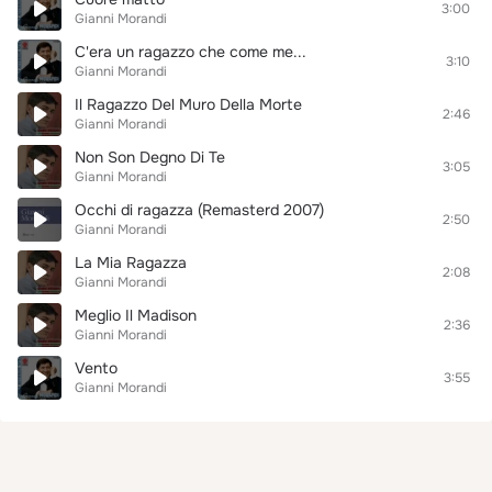
3:00
Gianni Morandi
C'era un ragazzo che come me...
3:10
Gianni Morandi
Il Ragazzo Del Muro Della Morte
2:46
Gianni Morandi
Non Son Degno Di Te
3:05
Gianni Morandi
Occhi di ragazza (Remasterd 2007)
2:50
Gianni Morandi
La Mia Ragazza
2:08
Gianni Morandi
Meglio Il Madison
2:36
Gianni Morandi
Vento
3:55
Gianni Morandi