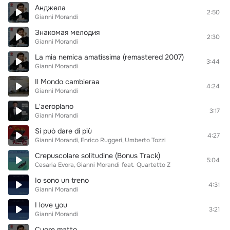
Анджела
2:50
Gianni Morandi
Знакомая мелодия
2:30
Gianni Morandi
La mia nemica amatissima (remastered 2007)
3:44
Gianni Morandi
Il Mondo cambieraa
4:24
Gianni Morandi
L'aeroplano
3:17
Gianni Morandi
Si può dare di più
4:27
Gianni Morandi
Enrico Ruggeri
Umberto Tozzi
Crepuscolare solitudine (Bonus Track)
5:04
Cesaria Evora
Gianni Morandi
feat.
Quartetto Z
Io sono un treno
4:31
Gianni Morandi
I love you
3:21
Gianni Morandi
Cuore matto