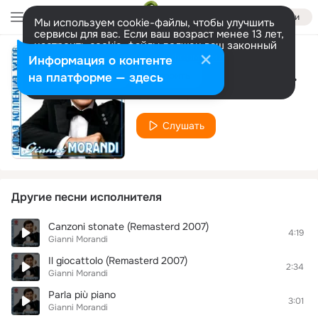
Войти
Мы используем cookie-файлы, чтобы улучшить
сервисы для вас. Если ваш возраст менее 13 лет,
настроить cookie-файлы должен ваш законный
представитель.
Больше информации
Информация о контенте
Когда приходит вечер
Разрешить все
Настроить
на платформе — здесь
Gianni Morandi
Слушать
Другие песни исполнителя
Canzoni stonate (Remasterd 2007)
4:19
Gianni Morandi
Il giocattolo (Remasterd 2007)
2:34
Gianni Morandi
Parla più piano
3:01
Gianni Morandi