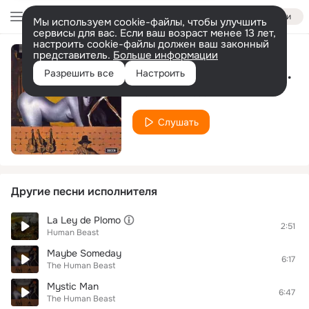
Войти
Мы используем cookie-файлы, чтобы улучшить
сервисы для вас. Если ваш возраст менее 13 лет,
настроить cookie-файлы должен ваш законный
представитель.
Больше информации
Reality Presented As An Alternative
Разрешить все
Настроить
The Human Beast
Слушать
Другие песни исполнителя
La Ley de Plomo
2:51
Human Beast
Maybe Someday
6:17
The Human Beast
Mystic Man
6:47
The Human Beast