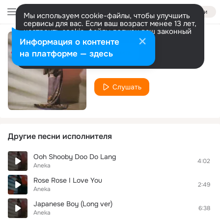
Войти
Мы используем cookie-файлы, чтобы улучшить
сервисы для вас. Если ваш возраст менее 13 лет,
настроить cookie-файлы должен ваш законный
представитель.
Больше информации
Информация о контенте
Japanese Boy
Разрешить все
Настроить
на платформе — здесь
Aneka
Слушать
Другие песни исполнителя
Ooh Shooby Doo Do Lang
4:02
Aneka
Rose Rose I Love You
2:49
Aneka
Japanese Boy (Long ver)
6:38
Aneka