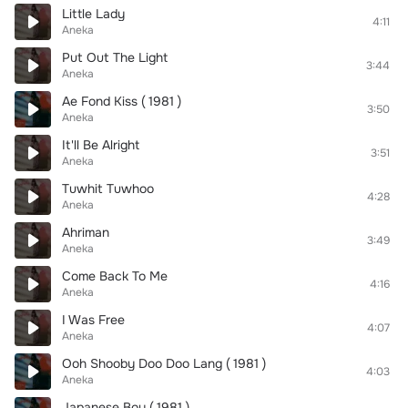
Little Lady
4:11
Aneka
Put Out The Light
3:44
Aneka
Ae Fond Kiss ( 1981 )
3:50
Aneka
It'll Be Alright
3:51
Aneka
Tuwhit Tuwhoo
4:28
Aneka
Ahriman
3:49
Aneka
Come Back To Me
4:16
Aneka
I Was Free
4:07
Aneka
Ooh Shooby Doo Doo Lang ( 1981 )
4:03
Aneka
Japanese Boy ( 1981 )