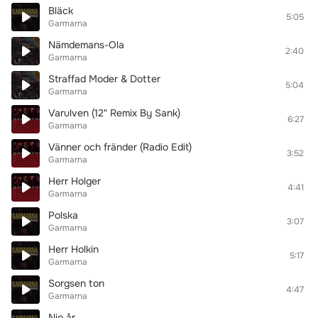
Bläck
5:05
Garmarna
Nämdemans-Ola
2:40
Garmarna
Straffad Moder & Dotter
5:04
Garmarna
Varulven (12" Remix By Sank)
6:27
Garmarna
Vänner och fränder (Radio Edit)
3:52
Garmarna
Herr Holger
4:41
Garmarna
Polska
3:07
Garmarna
Herr Holkin
5:17
Garmarna
Sorgsen ton
4:47
Garmarna
Nio år