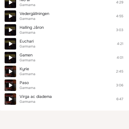
4:29
Garmarna
Vedergällningen
4:55
Garmarna
Halling Jåron
3:03
Garmarna
Euchari
4:21
Garmarna
Gamen
4:01
Garmarna
Kyrie
2:45
Garmarna
Paso
3:06
Garmarna
Virga ac diadema
6:47
Garmarna