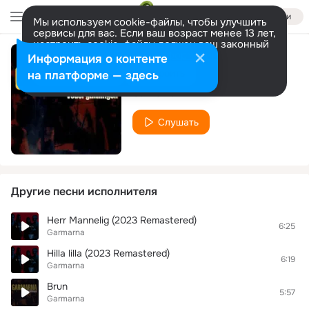
Войти
Мы используем cookie-файлы, чтобы улучшить
сервисы для вас. Если ваш возраст менее 13 лет,
настроить cookie-файлы должен ваш законный
представитель.
Больше информации
Информация о контенте
Bläck
Разрешить все
Настроить
на платформе — здесь
Garmarna
Слушать
Другие песни исполнителя
Herr Mannelig (2023 Remastered)
6:25
Garmarna
Hilla lilla (2023 Remastered)
6:19
Garmarna
Brun
5:57
Garmarna