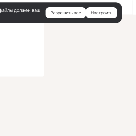
Войти
e-файлы должен ваш
Разрешить все
Настроить
Правая
колонка