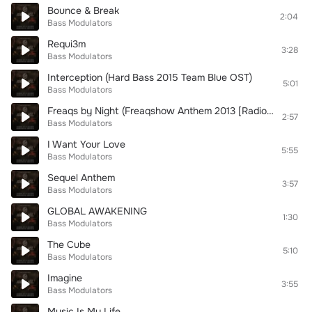
Bounce & Break
2:04
Bass Modulators
Requi3m
3:28
Bass Modulators
Interception (Hard Bass 2015 Team Blue OST)
5:01
Bass Modulators
Freaqs by Night (Freaqshow Anthem 2013 [Radio Edit])
2:57
Bass Modulators
I Want Your Love
5:55
Bass Modulators
Sequel Anthem
3:57
Bass Modulators
GLOBAL AWAKENING
1:30
Bass Modulators
The Cube
5:10
Bass Modulators
Imagine
3:55
Bass Modulators
Music Is My Life