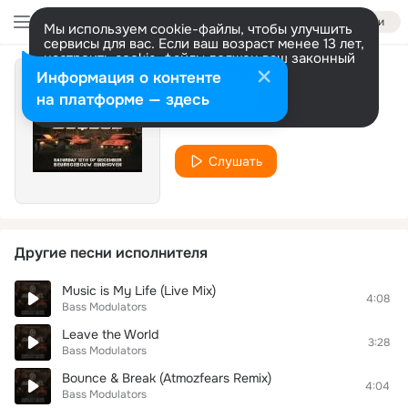
Войти
Мы используем cookie-файлы, чтобы улучшить
сервисы для вас. Если ваш возраст менее 13 лет,
настроить cookie-файлы должен ваш законный
представитель.
Больше информации
Информация о контенте
Sequel
Разрешить все
Настроить
на платформе — здесь
Bass Modulators
Слушать
Другие песни исполнителя
Music is My Life (Live Mix)
4:08
Bass Modulators
Leave the World
3:28
Bass Modulators
Bounce & Break (Atmozfears Remix)
4:04
Bass Modulators