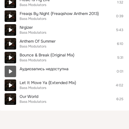
1:32
Bass Modulators
Freaqs By Night (Freaqshow Anthem 2013)
0:39
Bass Modulators
Nrgizer
5:43
Bass Modulators
Anthem Of Summer
6:10
Bass Modulators
Bounce & Break (Original Mix)
5:31
Bass Modulators
Аудиозапись недоступна
0:01
Let It Move Ya (Extended Mix)
4:02
Bass Modulators
Our World
6:25
Bass Modulators