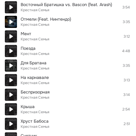
Восточный Братишка vs. Bascon (feat. Arash)
3:54
Крестная Семья
Отмели (Feat. Нинтендо)
3:35
Крестная Семья
Мент
3:12
Крестная Семья
Поезда
4:48
Крестная Семья
Для Братана
3:35
Крестная Семья
На карнавале
3:13
Крестная Семья
Беспризорная
3:14
Крестная Семья
Крыша
2:54
Крестная Семья
Хруст Бабоса
2:51
Крестная Семья
Счетчик