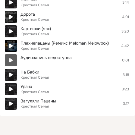
3:14
Крестная Семья
Дорога
4:01
Крестная Семья
Картишки (rmx)
3:20
Крестная Семья
Плахиепацаны (Ремикс Meloman Melowbox)
4:42
Крестная Семья
Аудиозапись недоступна
0:01
На Бабки
3:18
Крестная Семья
Удачa
3:23
Крестная Семья
Загуляли Пацаны
3:17
Крестная Семья