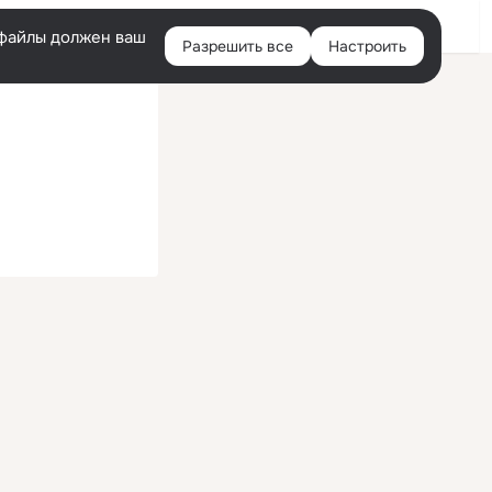
Войти
e-файлы должен ваш
Разрешить все
Настроить
Правая
колонка