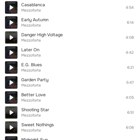
Casablanca
4:54
Mezzoforte
Early Autumn
6:14
Mezzoforte
Danger High Voltage
4:08
Mezzoforte
Later On
4:42
Mezzoforte
E.G. Blues
6:21
Mezzoforte
Garden Party
5:47
Mezzoforte
Better Love
4:05
Mezzoforte
Shooting Star
6:51
Mezzoforte
Sweet Nothings
6:06
Mezzoforte
Midnight Sun