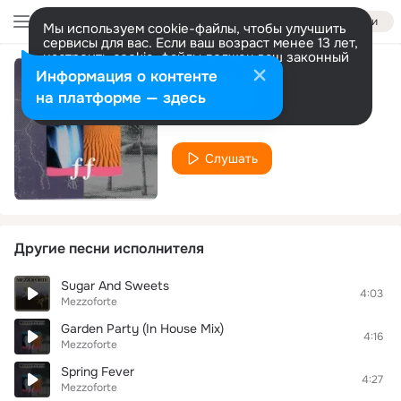
Войти
Мы используем cookie-файлы, чтобы улучшить
сервисы для вас. Если ваш возраст менее 13 лет,
настроить cookie-файлы должен ваш законный
представитель.
Больше информации
Информация о контенте
No Limits
Разрешить все
Настроить
на платформе — здесь
Mezzoforte
Слушать
Другие песни исполнителя
Sugar And Sweets
4:03
Mezzoforte
Garden Party (In House Mix)
4:16
Mezzoforte
Spring Fever
4:27
Mezzoforte