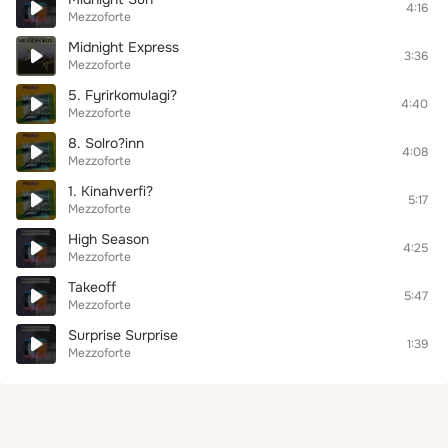
4:16
Mezzoforte
Midnight Express
3:36
Mezzoforte
5. Fyrirkomulagi?
4:40
Mezzoforte
8. Solro?inn
4:08
Mezzoforte
1. Kinahverfi?
5:17
Mezzoforte
High Season
4:25
Mezzoforte
Takeoff
5:47
Mezzoforte
Surprise Surprise
1:39
Mezzoforte