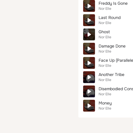
Freddy Is Gone
Nor Elle
Last Round
Nor Elle
Ghost
Nor Elle
Damage Done
Nor Elle
Face Up (Parallel
Nor Elle
Another Tribe
Nor Elle
Disembodied Con
Nor Elle
Money
Nor Elle