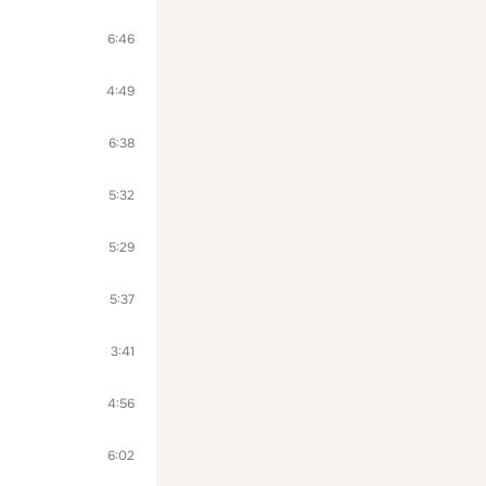
6:46
4:49
6:38
5:32
5:29
5:37
3:41
4:56
6:02