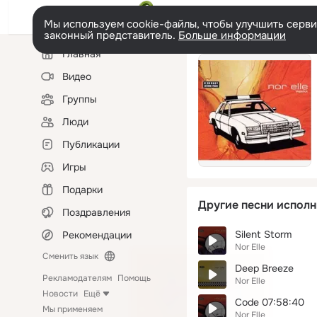
Мы используем cookie-файлы, чтобы улучшить сервис
законный представитель.
Больше информации
Левая
Главная
колонка
Видео
Группы
Люди
Публикации
Игры
Подарки
Другие песни исполн
Поздравления
Silent Storm
Рекомендации
Nor Elle
Сменить язык
Deep Breeze
Рекламодателям
Помощь
Nor Elle
Новости
Ещё
Code 07:58:40
Мы применяем
Nor Elle