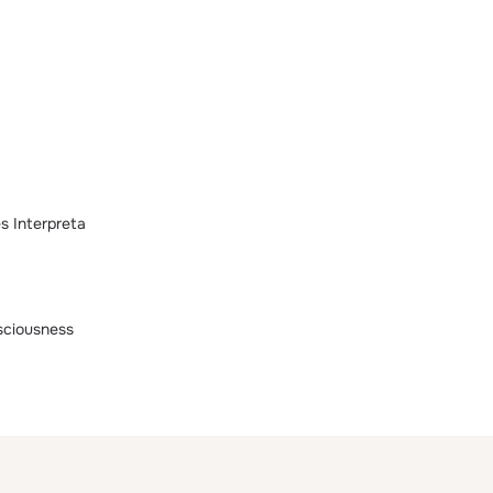
es Interpreta
sciousness