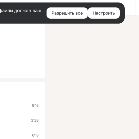
Войти
e-файлы должен ваш
Разрешить все
Настроить
Правая
колонка
8:16
3:38
6:18