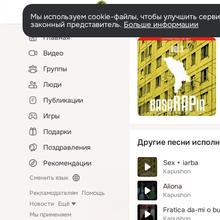
Мы используем cookie-файлы, чтобы улучшить сервис
законный представитель.
Больше информации
Левая
Главная
колонка
Видео
Группы
Люди
Публикации
Игры
Подарки
Другие песни исполн
Поздравления
Sex + iarba
Рекомендации
Kapushon
Сменить язык
Aliona
Рекламодателям
Помощь
Kapushon
Новости
Ещё
Fratica da-mi o b
Мы применяем
Kapushon