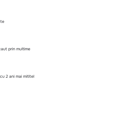
ite
caut prin multime
cu 2 ani mai mititel
a