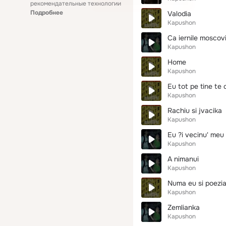
рекомендательные технологии
Подробнее
Valodia
Kapushon
Ca iernile moscov
Kapushon
Home
Kapushon
Eu tot pe tine te 
Kapushon
Rachiu si jvacika
Kapushon
Eu ?i vecinu' meu 
Kapushon
A nimanui
Kapushon
Numa eu si poezi
Kapushon
Zemlianka
Kapushon