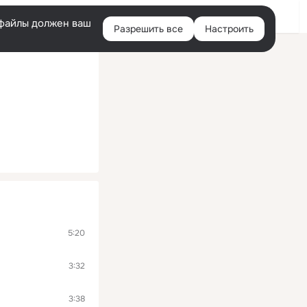
Войти
e-файлы должен ваш
Разрешить все
Настроить
Правая
колонка
5:20
3:32
3:38