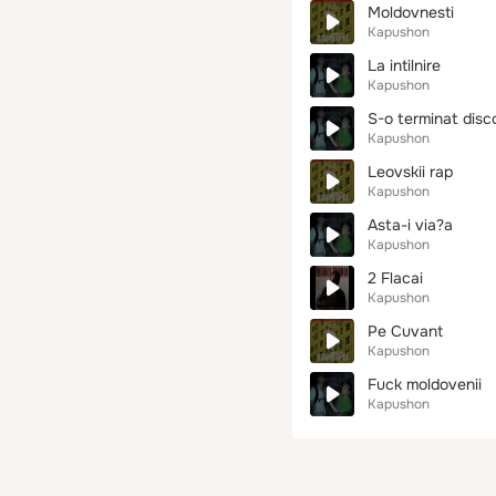
Moldovnesti
Kapushon
La intilnire
Kapushon
S-o terminat disc
Kapushon
Leovskii rap
Kapushon
Asta-i via?a
Kapushon
2 Flacai
Kapushon
Pe Cuvant
Kapushon
Fuck moldovenii
Kapushon