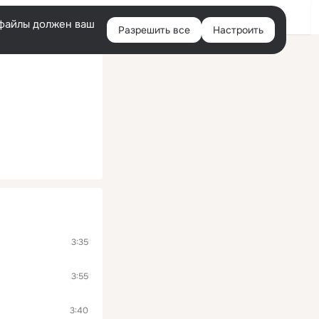
Войти
e-файлы должен ваш
Разрешить все
Настроить
Правая
колонка
3:35
3:55
3:40