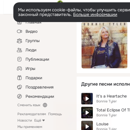
Мы используем cookie-файлы, чтобы улучшить сервис
законный представитель.
Больше информации
Левая
Главная
колонка
Видео
Группы
Люди
Публикации
Игры
Подарки
Другие песни исполн
Поздравления
It's a Heartache
Рекомендации
Bonnie Tyler
Сменить язык
Total Eclipse Of 
Рекламодателям
Помощь
Bonnie Tyler
Новости
Ещё
Louise
Мы применяем
Bonnie Tyler