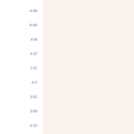
4:58
4:06
4:18
4:27
7:37
4:11
3:52
3:59
4:33