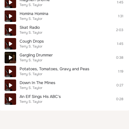
1:45
Terry S. Taylor
Homina Homina
1:31
Terry S. Taylor
Skat Radio
2:03
Terry S. Taylor
Cough Drops
1:45
Terry S. Taylor
Gargling Drummer
0:38
Terry S. Taylor
Potatoes, Tomatoes, Gravy and Peas
1:19
Terry S. Taylor
Down In The Mines
0:27
Terry S. Taylor
An Elf Sings His ABC's
0:28
Terry S. Taylor