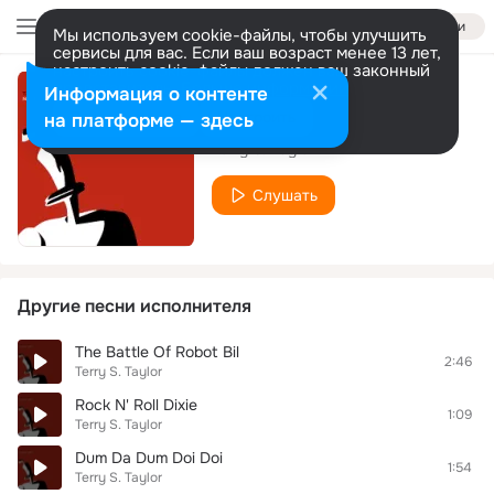
Войти
Мы используем cookie-файлы, чтобы улучшить
сервисы для вас. Если ваш возраст менее 13 лет,
настроить cookie-файлы должен ваш законный
представитель.
Больше информации
Информация о контенте
Klaymen's Theme
Разрешить все
Настроить
на платформе — здесь
Terry S. Taylor
Слушать
Другие песни исполнителя
The Battle Of Robot Bil
2:46
Terry S. Taylor
Rock N' Roll Dixie
1:09
Terry S. Taylor
Dum Da Dum Doi Doi
1:54
Terry S. Taylor