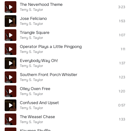
The Neverhood Theme
3:23
Terry S. Taylor
Jose Feliciano
1:53
Terry S. Taylor
Triangle Square
1:07
Terry S. Taylor
Operator Plays a Little Pingpong
1:11
Terry S. Taylor
Everybody Way Oh!
1:37
Terry S. Taylor
Southern Front Porch Whistler
1:23
Terry S. Taylor
Olley Oxen Free
1:20
Terry S. Taylor
Confused And Upset
0:57
Terry S. Taylor
The Weasel Chase
1:33
Terry S. Taylor
Klaymen Shuffle