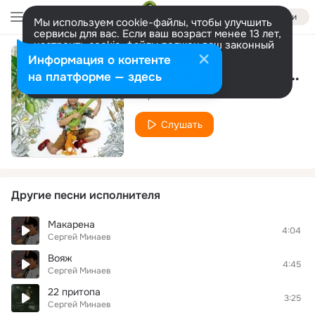
Войти
Мы используем cookie-файлы, чтобы улучшить
сервисы для вас. Если ваш возраст менее 13 лет,
настроить cookie-файлы должен ваш законный
представитель.
Больше информации
Информация о контенте
Абракадабра (версия 1)
Разрешить все
Настроить
на платформе — здесь
Сергей Минаев
Слушать
Другие песни исполнителя
Макарена
4:04
Сергей Минаев
Вояж
4:45
Сергей Минаев
22 притопа
3:25
Сергей Минаев