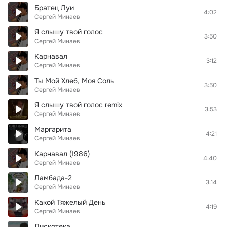
Братец Луи
4:02
Сергей Минаев
Я слышу твой голос
3:50
Сергей Минаев
Карнавал
3:12
Сергей Минаев
Ты Мой Хлеб, Моя Соль
3:50
Сергей Минаев
Я слышу твой голос remix
3:53
Сергей Минаев
Маргарита
4:21
Сергей Минаев
Карнавал (1986)
4:40
Сергей Минаев
Ламбада-2
3:14
Сергей Минаев
Какой Тяжелый День
4:19
Сергей Минаев
Дискотека