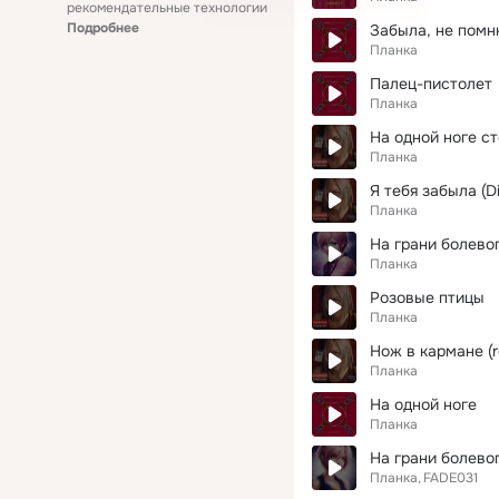
рекомендательные технологии
Подробнее
Забыла, не пом
Планка
Палец-пистолет
Планка
На одной ноге с
Планка
Я тебя забыла (D
Планка
На грани болево
Планка
Розовые птицы
Планка
Нож в кармане (r
Планка
На одной ноге
Планка
На грани болево
Планка
FADE031