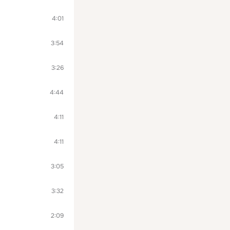
4:01
3:54
3:26
4:44
4:11
4:11
3:05
3:32
2:09