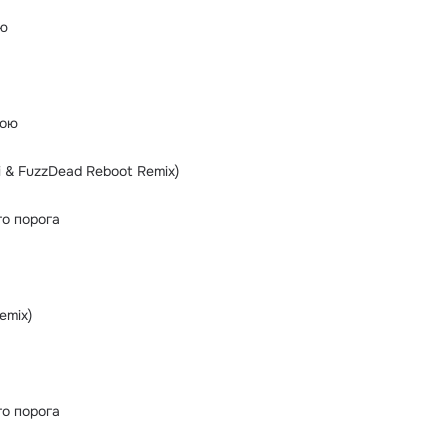
ню
тою
i & FuzzDead Reboot Remix)
го порога
emix)
го порога