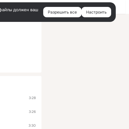
Войти
e-файлы должен ваш
Разрешить все
Настроить
Правая
колонка
3:28
3:26
3:30