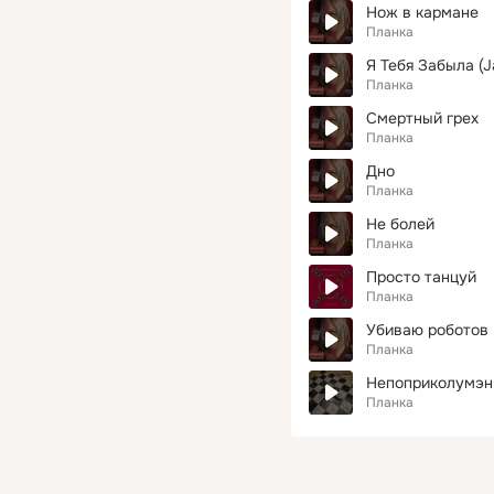
Нож в кармане
Планка
Я Тебя Забыла (J
Планка
Смертный грех
Планка
Дно
Планка
Не болей
Планка
Просто танцуй
Планка
Убиваю роботов
Планка
Непоприколумэн
Планка