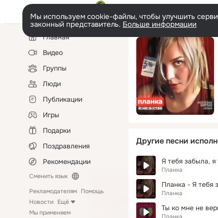
Мы используем cookie-файлы, чтобы улучшить сервис
законный представитель.
Больше информации
Левая
Главная
колонка
Видео
Группы
Люди
Публикации
Игры
Подарки
Другие песни исполн
Поздравления
Я тебя забыла, я
Рекомендации
Планка
Сменить язык
Планка - Я тебя з
Рекламодателям
Помощь
Планка
Новости
Ещё
Ты ко мне не верн
Мы применяем
Планка