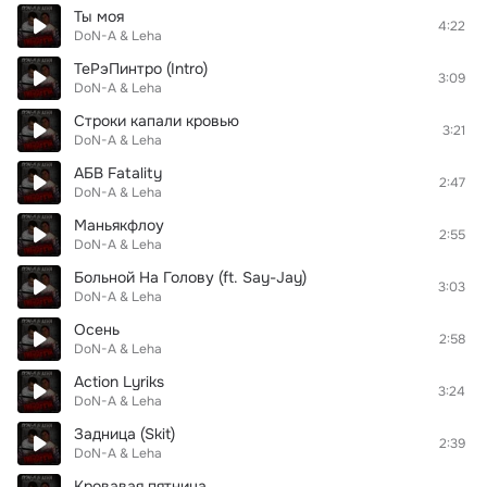
Ты моя
4:22
DoN-A & Leha
ТеРэПинтро (Intro)
3:09
DoN-A & Leha
Строки капали кровью
3:21
DoN-A & Leha
АБВ Fatality
2:47
DoN-A & Leha
Mаньякфлоу
2:55
DoN-A & Leha
Больной На Голову (ft. Say-Jay)
3:03
DoN-A & Leha
Осень
2:58
DoN-A & Leha
Action Lyriks
3:24
DoN-A & Leha
Задница (Skit)
2:39
DoN-A & Leha
Кровавая пятница