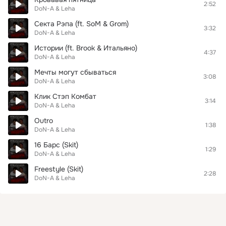
2:52
DoN-A & Leha
Секта Рэпа (ft. SoM & Grom)
3:32
DoN-A & Leha
Истории (ft. Brook & Итальяно)
4:37
DoN-A & Leha
Мечты могут сбываться
3:08
DoN-A & Leha
Клик Стэп Комбат
3:14
DoN-A & Leha
Outro
1:38
DoN-A & Leha
16 Барс (Skit)
1:29
DoN-A & Leha
Freestyle (Skit)
2:28
DoN-A & Leha