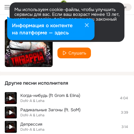
Войти
Мы используем cookie-файлы, чтобы улучшить
сервисы для вас. Если ваш возраст менее 13 лет,
настроить cookie-файлы должен ваш законный
представитель.
Больше информации
Информация о контенте
Рэпмашина
Разрешить все
Настроить
на платформе — здесь
DoN-A & Leha
Слушать
Другие песни исполнителя
Когда-нибудь (ft Grom & Elina)
4:04
DoN-A & Leha
Радикальные Загоны (ft. SoM)
3:39
DoN-A & Leha
Депрессия
3:14
DoN-A & Leha