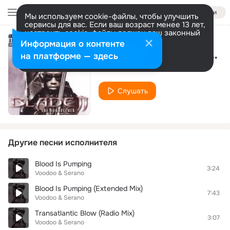
Войти
Мы используем cookie-файлы, чтобы улучшить
сервисы для вас. Если ваш возраст менее 13 лет,
настроить cookie-файлы должен ваш законный
представитель.
Больше информации
Информация о контенте
You Get What You Give (Single Mix)
Разрешить все
Настроить
на платформе — здесь
Voodoo & Serano
Слушать
Другие песни исполнителя
Blood Is Pumping
3:24
Voodoo & Serano
Blood Is Pumping (Extended Mix)
7:43
Voodoo & Serano
Transatlantic Blow (Radio Mix)
3:07
Voodoo & Serano