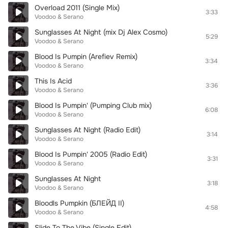
Overload 2011 (Single Mix)
3:33
Voodoo & Serano
Sunglasses At Night (mix Dj Alex Cosmo)
5:29
Voodoo & Serano
Blood Is Pumpin (Arefiev Remix)
3:34
Voodoo & Serano
This Is Acid
3:36
Voodoo & Serano
Blood Is Pumpin' (Pumping Club mix)
6:08
Voodoo & Serano
Sunglasses At Night (Radio Edit)
3:14
Voodoo & Serano
Blood Is Pumpin' 2005 (Radio Edit)
3:31
Voodoo & Serano
Sunglasses At Night
3:18
Voodoo & Serano
Bloodls Pumpkin (БЛЕЙД II)
4:58
Voodoo & Serano
Slide To The Vibe (Single Edit)