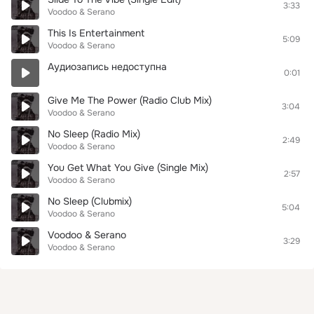
3:33
Voodoo & Serano
This Is Entertainment
5:09
Voodoo & Serano
Аудиозапись недоступна
0:01
Give Me The Power (Radio Club Mix)
3:04
Voodoo & Serano
No Sleep (Radio Mix)
2:49
Voodoo & Serano
You Get What You Give (Single Mix)
2:57
Voodoo & Serano
No Sleep (Clubmix)
5:04
Voodoo & Serano
Voodoo & Serano
3:29
Voodoo & Serano