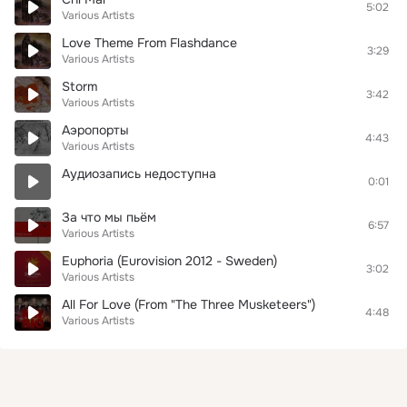
5:02
Various Artists
Love Theme From Flashdance
3:29
Various Artists
Storm
3:42
Various Artists
Аэропорты
4:43
Various Artists
Аудиозапись недоступна
0:01
За что мы пьём
6:57
Various Artists
Euphoria (Eurovision 2012 - Sweden)
3:02
Various Artists
All For Love (From "The Three Musketeers")
4:48
Various Artists