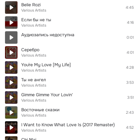
Belie Rozi
4:45
Various Artists
Если бы не ты
4:16
Various Artists
Аудиозапись недоступна
0:01
Серебро
4:01
Various Artists
You´re My Love [My Life]
4:28
Various Artists
Ты не ангел
3:53
Various Artists
Gimme Gimme Your Lovin'
3:51
Various Artists
Восточные сказки
2:43
Various Artists
I Want to Know What Love Is (2017 Remaster)
4:52
Various Artists
Chi Mai