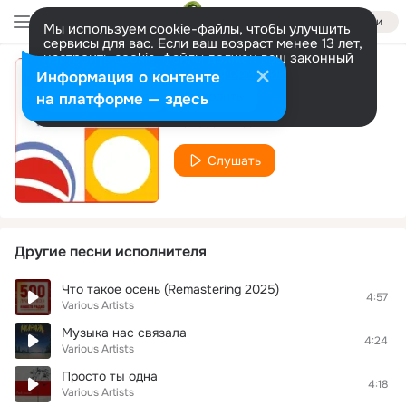
Войти
Мы используем cookie-файлы, чтобы улучшить
сервисы для вас. Если ваш возраст менее 13 лет,
настроить cookie-файлы должен ваш законный
представитель.
Больше информации
Информация о контенте
Я не дам
Разрешить все
Настроить
на платформе — здесь
Various Artists
Слушать
Другие песни исполнителя
Что такое осень (Remastering 2025)
4:57
Various Artists
Музыка нас связала
4:24
Various Artists
Просто ты одна
4:18
Various Artists