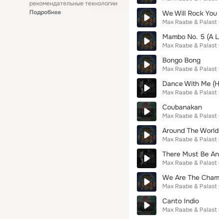
рекомендательные технологии
Подробнее
We Will Rock You
Max Raabe & Palast
Mambo No. 5 (A Lit
Max Raabe & Palast
Bongo Bong
Max Raabe & Palast
Dance With Me (H
Max Raabe & Palast
Coubanakan
Max Raabe & Palast
Around The World
Max Raabe & Palast
There Must Be An
Max Raabe & Palast
We Are The Cham
Max Raabe & Palast
Canto Indio
Max Raabe & Palast