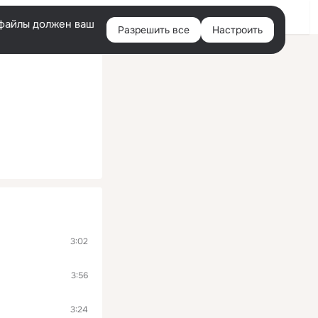
Войти
e-файлы должен ваш
Разрешить все
Настроить
Правая
колонка
3:02
3:56
3:24