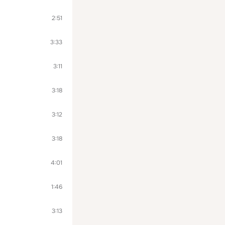
2:51
3:33
3:11
3:18
3:12
3:18
4:01
1:46
3:13