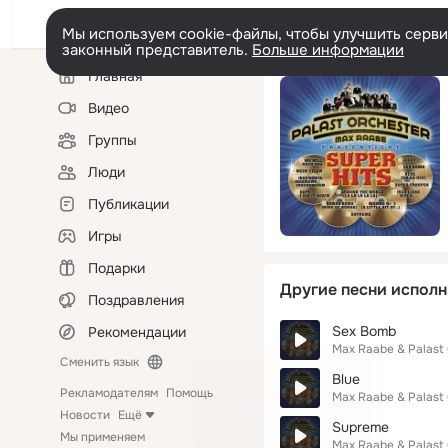
Мы используем cookie-файлы, чтобы улучшить сервис
законный представитель.
Больше информации
Левая
Главная
колонка
Видео
Группы
Люди
Публикации
Игры
Подарки
Другие песни исполн
Поздравления
Sex Bomb
Рекомендации
Max Raabe & Palast
Сменить язык
Blue
Рекламодателям
Помощь
Max Raabe & Palast
Новости
Ещё
Supreme
Мы применяем
Max Raabe & Palast