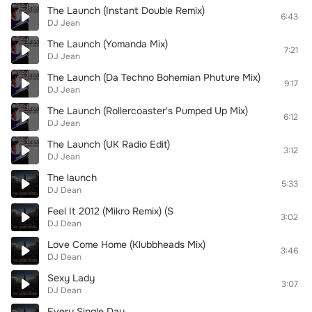
The Launch (Instant Double Remix)
6:43
DJ Jean
The Launch (Yomanda Mix)
7:21
DJ Jean
The Launch (Da Techno Bohemian Phuture Mix)
9:17
DJ Jean
The Launch (Rollercoaster's Pumped Up Mix)
6:12
DJ Jean
The Launch (UK Radio Edit)
3:12
DJ Jean
The launch
5:33
DJ Dean
Feel It 2012 (Mikro Remix) (S
3:02
DJ Dean
Love Come Home (Klubbheads Mix)
3:46
DJ Dean
Sexy Lady
3:07
DJ Dean
Every Single Day