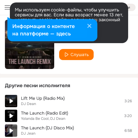
Войти
Мы используем cookie-файлы, чтобы улучшить
сервисы для вас. Если ваш возраст менее 13 лет,
настроить cookie-файлы должен ваш законный
представитель.
Больше информации
Информация о контенте
New Dutch Shuffle
Разрешить все
Настроить
на платформе — здесь
DJ Dean
Слушать
Другие песни исполнителя
Lift Me Up (Radio Mix)
3:26
DJ Dean
The Launch (Radio Edit)
3:20
Yolanda Be Cool
DJ Dean
The Launch (DJ Disco Mix)
6:58
DJ Jean