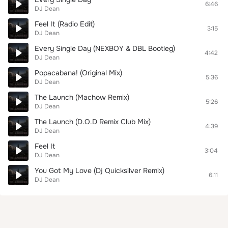
6:46
DJ Dean
Feel It (Radio Edit)
3:15
DJ Dean
Every Single Day (NEXBOY & DBL Bootleg)
4:42
DJ Dean
Popacabana! (Original Mix)
5:36
DJ Dean
The Launch (Machow Remix)
5:26
DJ Dean
The Launch (D.O.D Remix Club Mix)
4:39
DJ Dean
Feel It
3:04
DJ Dean
You Got My Love (Dj Quicksilver Remix)
6:11
DJ Dean