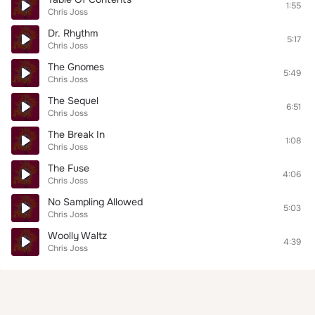
1:55
Chris Joss
Dr. Rhythm
5:17
Chris Joss
The Gnomes
5:49
Chris Joss
The Sequel
6:51
Chris Joss
The Break In
1:08
Chris Joss
The Fuse
4:06
Chris Joss
No Sampling Allowed
5:03
Chris Joss
Woolly Waltz
4:39
Chris Joss