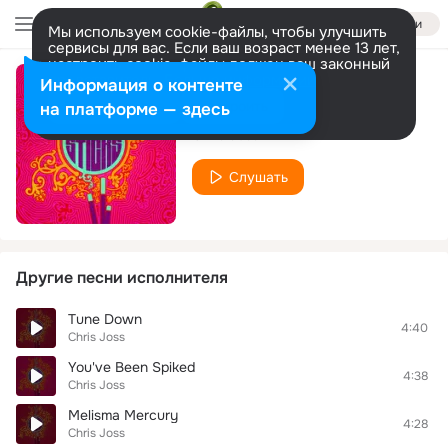
Войти
Мы используем cookie-файлы, чтобы улучшить
сервисы для вас. Если ваш возраст менее 13 лет,
настроить cookie-файлы должен ваш законный
представитель.
Больше информации
Информация о контенте
Bakara
Разрешить все
Настроить
на платформе — здесь
Chris Joss
Слушать
Другие песни исполнителя
Tune Down
4:40
Chris Joss
You've Been Spiked
4:38
Chris Joss
Melisma Mercury
4:28
Chris Joss