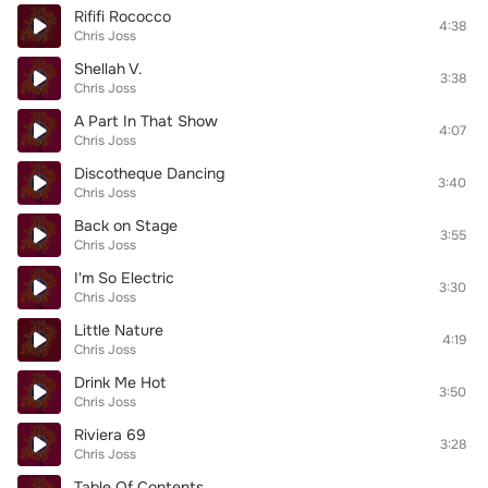
Rififi Rococco
4:38
Chris Joss
Shellah V.
3:38
Chris Joss
A Part In That Show
4:07
Chris Joss
Discotheque Dancing
3:40
Chris Joss
Back on Stage
3:55
Chris Joss
I'm So Electric
3:30
Chris Joss
Little Nature
4:19
Chris Joss
Drink Me Hot
3:50
Chris Joss
Riviera 69
3:28
Chris Joss
Table Of Contents