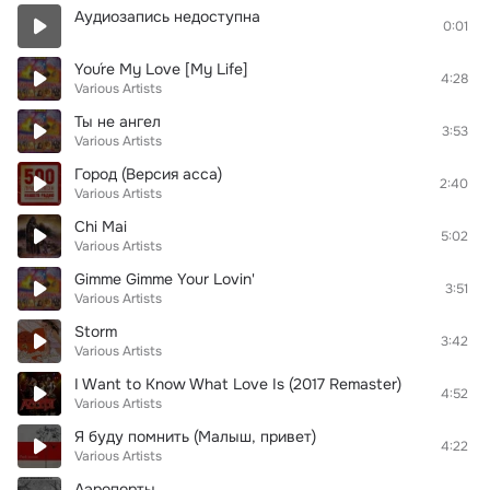
Аудиозапись недоступна
0:01
You´re My Love [My Life]
4:28
Various Artists
Ты не ангел
3:53
Various Artists
Город (Версия асса)
2:40
Various Artists
Chi Mai
5:02
Various Artists
Gimme Gimme Your Lovin'
3:51
Various Artists
Storm
3:42
Various Artists
I Want to Know What Love Is (2017 Remaster)
4:52
Various Artists
Я буду помнить (Малыш, привет)
4:22
Various Artists
Аэропорты