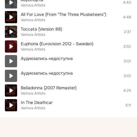
4:43
Various Artists
All For Love (From "The Three Musketeers")
4:48
Various Artists
Toccata (Version 88)
2:37
Various Artists
Euphoria (Eurovision 2012 - Sweden)
3:02
Various Artists
Аудиозапись недоступна
0:01
Аудиозапись недоступна
0:01
Belladonna (2007 Remaster)
4:25
Various Artists
In The Deathcar
5:11
Various Artists