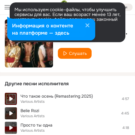
Войти
Мы используем cookie-файлы, чтобы улучшить
сервисы для вас. Если ваш возраст менее 13 лет,
настроить cookie-файлы должен ваш законный
представитель.
Больше информации
Информация о контенте
Музыка нас связала
Разрешить все
Настроить
на платформе — здесь
Various Artists
Слушать
Другие песни исполнителя
Что такое осень (Remastering 2025)
4:57
Various Artists
Belie Rozi
4:45
Various Artists
Просто ты одна
4:18
Various Artists