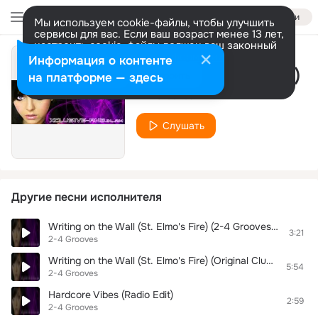
Войти
Мы используем cookie-файлы, чтобы улучшить
сервисы для вас. Если ваш возраст менее 13 лет,
настроить cookie-файлы должен ваш законный
представитель.
Больше информации
Информация о контенте
Your Lies (Club Edit)
Разрешить все
Настроить
на платформе — здесь
2-4 Grooves
Слушать
Другие песни исполнителя
Writing on the Wall (St. Elmo's Fire) (2-4 Grooves Radio Edit)
3:21
2-4 Grooves
Writing on the Wall (St. Elmo's Fire) (Original Club Mix)
5:54
2-4 Grooves
Hardcore Vibes (Radio Edit)
2:59
2-4 Grooves