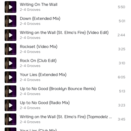
Writing On The Wall
5:50
2-4 Grooves
Down (Extended Mix)
5:01
2-4 Grooves
Writing on the Wall (St. Elmo's Fire) (Video Edit)
2:44
2-4 Grooves
Rockset (Video Mix)
3:25
2-4 Grooves
Rock On (Club Edit)
3:10
2-4 Grooves
Your Lies (Extended Mix)
6:05
2-4 Grooves
Up to No Good (Brooklyn Bounce Remix)
5:13
2-4 Grooves
Up to No Good (Radio Mix)
3:23
2-4 Grooves
Writing on the Wall (St. Elmo's Fire) (Topmodelz Radio Edit)
3:45
2-4 Grooves
Your Lies (Club Mix)