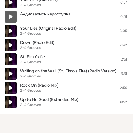
6:57
2-4 Grooves
Аудиозапись недоступна
0:01
Your Lies (Original Radio Edit)
3:05
2-4 Grooves
Down (Radio Edit)
2:42
2-4 Grooves
St. Elmo's fie
2:51
2-4 Grooves
Writing on the Wall (St. Elmo's Fire) (Radio Version)
3:31
2-4 Grooves
Rock On (Radio Mix)
2:56
2-4 Grooves
Up to No Good (Extended Mix)
6:52
2-4 Grooves