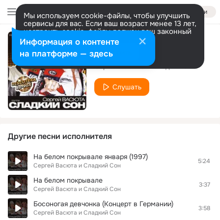
Войти
Мы используем cookie-файлы, чтобы улучшить
сервисы для вас. Если ваш возраст менее 13 лет,
настроить cookie-файлы должен ваш законный
представитель.
Больше информации
Информация о контенте
Белый цвет
Разрешить все
Настроить
на платформе — здесь
Сергей Васюта и Сладкий Сон
Слушать
Другие песни исполнителя
На белом покрывале января (1997)
5:24
Сергей Васюта и Сладкий Сон
На белом покрывале
3:37
Сергей Васюта и Сладкий Сон
Босоногая девчонка (Концерт в Германии)
3:58
Сергей Васюта и Сладкий Сон