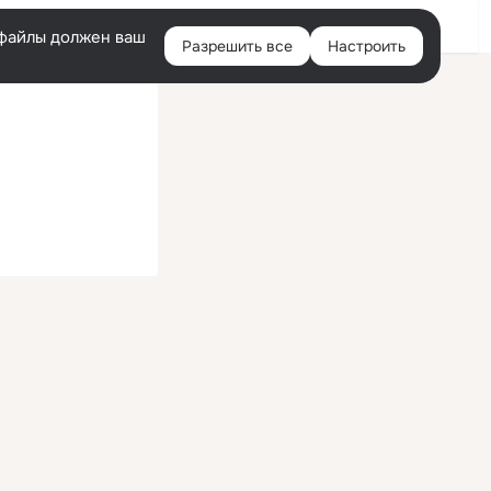
Войти
e-файлы должен ваш
Разрешить все
Настроить
Правая
колонка