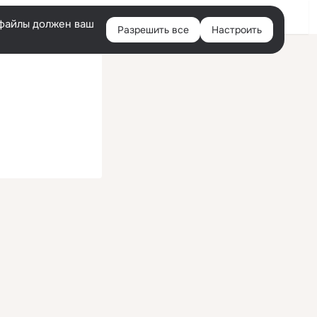
Войти
e-файлы должен ваш
Разрешить все
Настроить
Правая
колонка