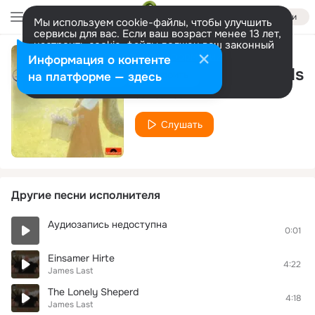
Войти
Мы используем cookie-файлы, чтобы улучшить
сервисы для вас. Если ваш возраст менее 13 лет,
настроить cookie-файлы должен ваш законный
представитель.
Больше информации
Информация о контенте
Cockles And Mussels
Разрешить все
Настроить
на платформе — здесь
James Last
Слушать
Другие песни исполнителя
Аудиозапись недоступна
0:01
Einsamer Hirte
4:22
James Last
The Lonely Sheperd
4:18
James Last