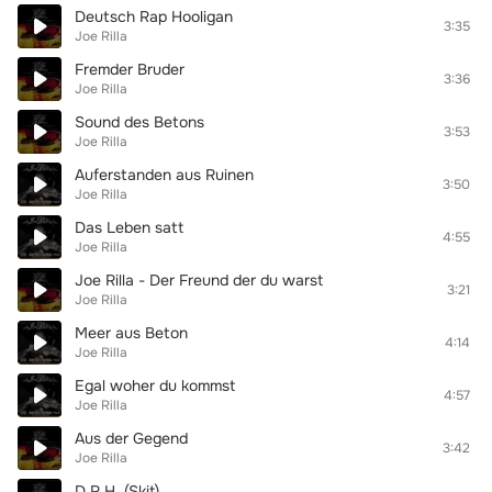
Deutsch Rap Hooligan
3:35
Joe Rilla
Fremder Bruder
3:36
Joe Rilla
Sound des Betons
3:53
Joe Rilla
Auferstanden aus Ruinen
3:50
Joe Rilla
Das Leben satt
4:55
Joe Rilla
Joe Rilla - Der Freund der du warst
3:21
Joe Rilla
Meer aus Beton
4:14
Joe Rilla
Egal woher du kommst
4:57
Joe Rilla
Aus der Gegend
3:42
Joe Rilla
D.R.H. (Skit)