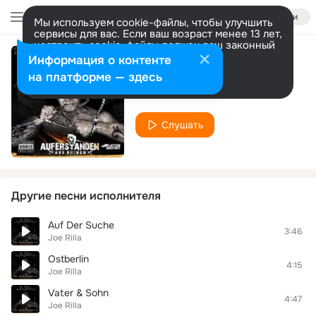
Войти
Мы используем cookie-файлы, чтобы улучшить
сервисы для вас. Если ваш возраст менее 13 лет,
настроить cookie-файлы должен ваш законный
представитель.
Больше информации
Информация о контенте
Der Osten rollt
Разрешить все
Настроить
на платформе — здесь
Joe Rilla
Слушать
Другие песни исполнителя
Auf Der Suche
3:46
Joe Rilla
Ostberlin
4:15
Joe Rilla
Vater & Sohn
4:47
Joe Rilla