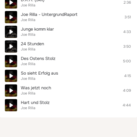
2:36
Joe Rilla
Joe Rilla - UntergrundRaport
3:51
Joe Rilla
Junge komm klar
4:33
Joe Rilla
24 Stunden
3:50
Joe Rilla
Des Ostens Stolz
5:00
Joe Rilla
So sieht Erfolg aus
4:15
Joe Rilla
Was jetzt noch
4:09
Joe Rilla
Hart und Stolz
4:44
Joe Rilla