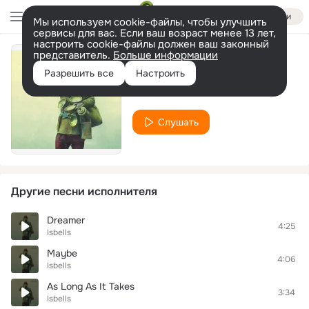
Войти
Мы используем cookie-файлы, чтобы улучшить
сервисы для вас. Если ваш возраст менее 13 лет,
настроить cookie-файлы должен ваш законный
представитель.
Больше информации
Reunite
Разрешить все
Настроить
Isbells
Слушать
Другие песни исполнителя
Dreamer
4:25
Isbells
Maybe
4:06
Isbells
As Long As It Takes
3:34
Isbells