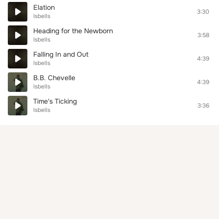
Elation
3:30
Isbells
Heading for the Newborn
3:58
Isbells
Falling In and Out
4:39
Isbells
B.B. Chevelle
4:39
Isbells
Time's Ticking
3:36
Isbells