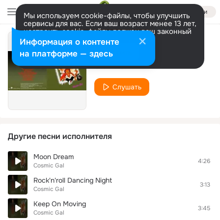
Войти
Мы используем cookie-файлы, чтобы улучшить
сервисы для вас. Если ваш возраст менее 13 лет,
настроить cookie-файлы должен ваш законный
представитель.
Больше информации
Информация о контенте
Please Mr. Postman
Разрешить все
Настроить
на платформе — здесь
Cosmic Gal
Слушать
Другие песни исполнителя
Moon Dream
4:26
Cosmic Gal
Rock'n'roll Dancing Night
3:13
Cosmic Gal
Keep On Moving
3:45
Cosmic Gal