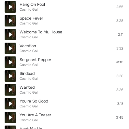
Hang On Fool
2:55
Cosmic Gal
Space Fever
3:28
Cosmic Gal
Welcome To My House
2:11
Cosmic Gal
Vacation
3:32
Cosmic Gal
Sergeant Pepper
4:30
Cosmic Gal
Sindbad
3:38
Cosmic Gal
Wanted
3:26
Cosmic Gal
You're So Good
3:18
Cosmic Gal
You Are A Teaser
3:45
Cosmic Gal
Heat Me Up