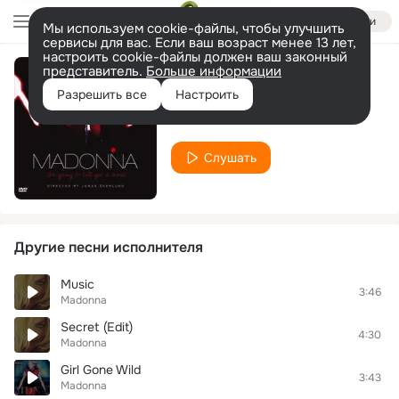
Войти
Мы используем cookie-файлы, чтобы улучшить
сервисы для вас. Если ваш возраст менее 13 лет,
настроить cookie-файлы должен ваш законный
представитель.
Больше информации
Imagine
Разрешить все
Настроить
Madonna
Слушать
Другие песни исполнителя
Music
3:46
Madonna
Secret (Edit)
4:30
Madonna
Girl Gone Wild
3:43
Madonna