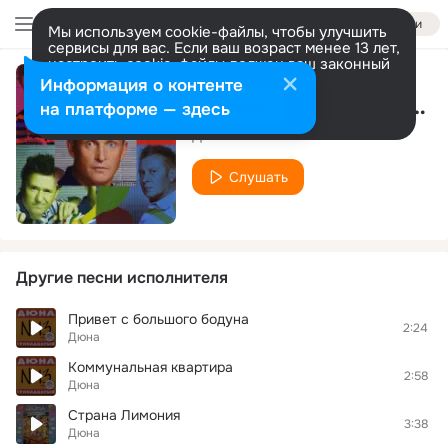
Войти
Мы используем cookie-файлы, чтобы улучшить
сервисы для вас. Если ваш возраст менее 13 лет,
настроить cookie-файлы должен ваш законный
представитель.
Больше информации
Информация о контенте
Непременно-непременно
Разрешить все
Настроить
на платформе — здесь
Дюна
Слушать
Другие песни исполнителя
Привет с большого бодуна
2:24
Дюна
Коммунальная квартира
2:58
Дюна
Страна Лимония
3:38
Дюна