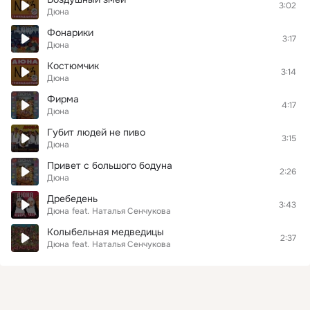
3:02
Дюна
Фонарики
3:17
Дюна
Костюмчик
3:14
Дюна
Фирма
4:17
Дюна
Губит людей не пиво
3:15
Дюна
Привет с большого бодуна
2:26
Дюна
Дребедень
3:43
Дюна
feat.
Наталья Сенчукова
Колыбельная медведицы
2:37
Дюна
feat.
Наталья Сенчукова