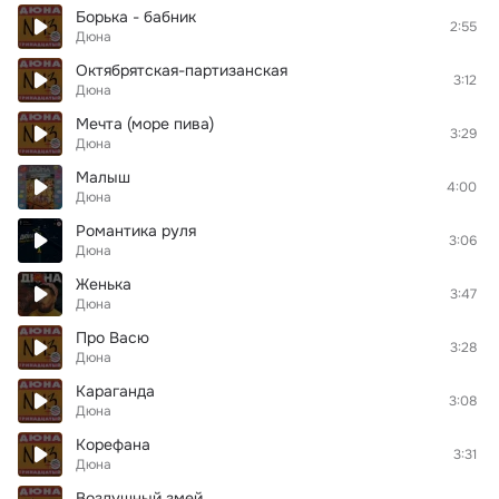
Борька - бабник
2:55
Дюна
Октябрятская-партизанская
3:12
Дюна
Мечта (море пива)
3:29
Дюна
Малыш
4:00
Дюна
Романтика руля
3:06
Дюна
Женька
3:47
Дюна
Про Васю
3:28
Дюна
Караганда
3:08
Дюна
Корефана
3:31
Дюна
Воздушный змей