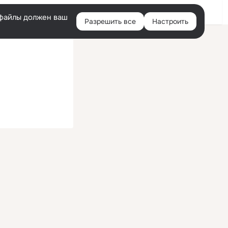
Войти
e-файлы должен ваш
Разрешить все
Настроить
Правая
колонка