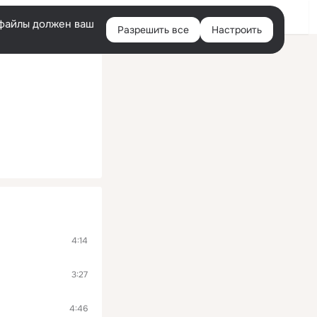
Войти
e-файлы должен ваш
Разрешить все
Настроить
Правая
колонка
4:14
3:27
4:46