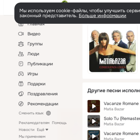
Мы используем cookie-файлы, чтобы улучшить сервис
законный представитель.
Больше информации
Левая
Главная
колонка
Видео
Группы
Люди
Публикации
Игры
Подарки
Другие песни исполн
Поздравления
Vacanze Romane 
Рекомендации
Matia Bazar
Сменить язык
Solo Tu (Remaster
Рекламодателям
Помощь
Matia Bazar
Новости
Ещё
Vacanze Romane
Мы применяем
Matia Bazar