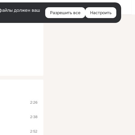
Войти
e-файлы должен ваш
Разрешить все
Настроить
Правая
колонка
2:26
2:38
2:52