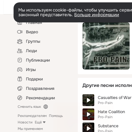
Мы используем cookie-файлы, чтобы улучшить сервис
законный представитель.
Больше информации
Левая
Главная
колонка
Видео
Группы
Люди
Публикации
Игры
Подарки
Другие песни исполн
Поздравления
Casualties of War
Рекомендации
Pro-Pain
Сменить язык
Hate Coalition
Рекламодателям
Помощь
Pro-Pain
Новости
Ещё
Substance
Мы применяем
Pro-Pain