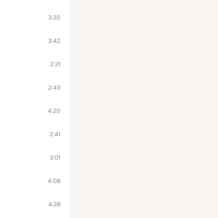
3:20
3:42
2:21
2:43
4:20
2:41
3:01
4:08
4:28