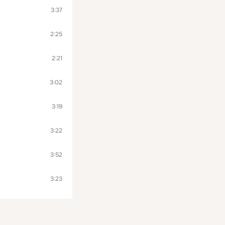
3:37
2:25
2:21
3:02
3:19
3:22
3:52
3:23