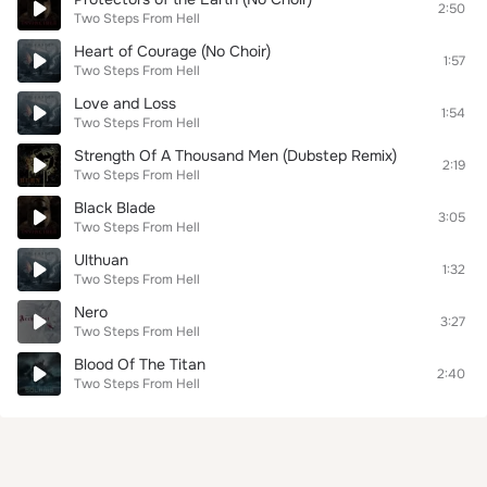
2:50
Two Steps From Hell
Heart of Courage (No Choir)
1:57
Two Steps From Hell
Love and Loss
1:54
Two Steps From Hell
Strength Of A Thousand Men (Dubstep Remix)
2:19
Two Steps From Hell
Black Blade
3:05
Two Steps From Hell
Ulthuan
1:32
Two Steps From Hell
Nero
3:27
Two Steps From Hell
Blood Of The Titan
2:40
Two Steps From Hell