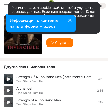
Войти
Мы используем cookie-файлы, чтобы улучшить
сервисы для вас. Если ваш возраст менее 13 лет,
настроить cookie-файлы должен ваш законный
представитель.
Больше информации
Информация о контенте
Freedom Fighters
Разрешить все
Настроить
на платформе — здесь
Two Steps From Hell
Слушать
Другие песни исполнителя
Strength Of A Thousand Men (Instrumental Core Remix)
4:19
Two Steps From Hell
Archangel
2:34
Two Steps From Hell
Strength of a Thousand Men
2:17
Two Steps From Hell