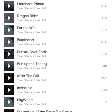
Merchant Prince
2:26
Two Steps From Hell
Dragon Rider
1:53
Two Steps From Hell
For the Win
2:12
Two Steps From Hell
Blackheart
4:26
Two Steps From Hell
Portals Over Earth
2:13
Two Steps From Hell
Bun up the Theory
5:01
Two Steps From Hell
After The Fall
2:27
Two Steps From Hell
Invincible
2:51
Two Steps From Hell
SkyWorld
3:12
Two Steps From Hell
Protectors of the Earth (No Choir)