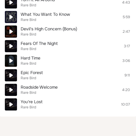
4:43
Rare Bird
What You Want To Know
5:59
Rare Bird
Devil's High Concern (Bonus)
2:47
Rare Bird
Fears Of The Night
3:17
Rare Bird
Hard Time
3:06
Rare Bird
Epic Forest
9:11
Rare Bird
Roadside Welcome
4:20
Rare Bird
You're Lost
10:07
Rare Bird