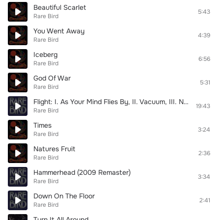
Beautiful Scarlet
5:43
Rare Bird
You Went Away
4:39
Rare Bird
Iceberg
6:56
Rare Bird
God Of War
5:31
Rare Bird
Flight: I. As Your Mind Flies By, II. Vacuum, III. New Yorker, IV. Central
19:43
Rare Bird
Times
3:24
Rare Bird
Natures Fruit
2:36
Rare Bird
Hammerhead (2009 Remaster)
3:34
Rare Bird
Down On The Floor
2:41
Rare Bird
Turn It All Around