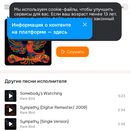
Войти
Мы используем cookie-файлы, чтобы улучшить
сервисы для вас. Если ваш возраст менее 13 лет,
настроить cookie-файлы должен ваш законный
представитель.
Больше информации
Информация о контенте
Melanie
Разрешить все
Настроить
на платформе — здесь
Rare Bird
Слушать
Другие песни исполнителя
Somebody's Watching
5:23
Rare Bird
Sympathy (Digital Remaster/ 2009)
2:34
Rare Bird
Sympathy (Single Version)
2:34
Rare Bird