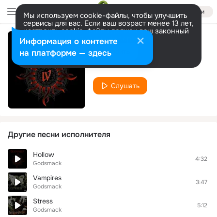
Войти
Мы используем cookie-файлы, чтобы улучшить
сервисы для вас. Если ваш возраст менее 13 лет,
настроить cookie-файлы должен ваш законный
представитель.
Больше информации
Информация о контенте
One Rainy Day
Разрешить все
Настроить
на платформе — здесь
Godsmack
Слушать
Другие песни исполнителя
Hollow
4:32
Godsmack
Vampires
3:47
Godsmack
Stress
5:12
Godsmack