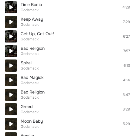
Time Bomb
4:29
Godsmack
Keep Away
7:29
Godsmack
Get Up, Get Out!
6:27
Godsmack
Bad Religion
7:57
Godsmack
Spiral
6:13
Godsmack
Bad Magick
4:14
Godsmack
Bad Religion
3:47
Godsmack
Greed
3:29
Godsmack
Moon Baby
5:29
Godsmack
Awake