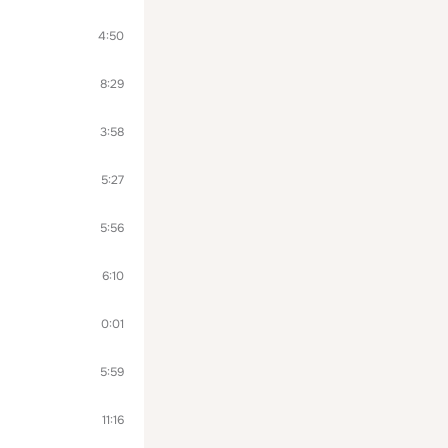
4:50
8:29
3:58
5:27
5:56
6:10
0:01
5:59
11:16