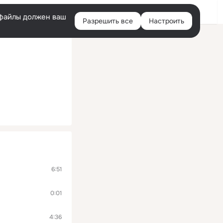
Войти
e-файлы должен ваш
Разрешить все
Настроить
Правая
колонка
6:51
0:01
4:36