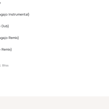
e
agajo Instrumental)
e Dub)
agajo Remix)
e Remix)
.
Bliss