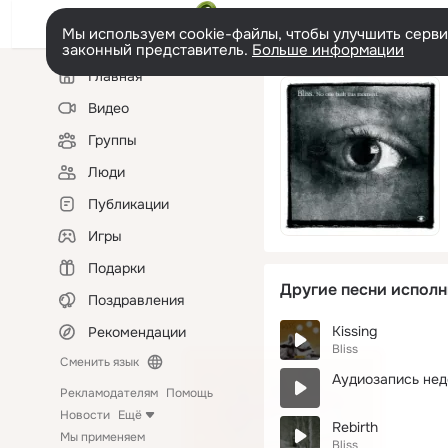
Мы используем cookie-файлы, чтобы улучшить сервис
законный представитель.
Больше информации
Левая
Главная
колонка
Видео
Группы
Люди
Публикации
Игры
Подарки
Другие песни исполн
Поздравления
Kissing
Рекомендации
Bliss
Сменить язык
Аудиозапись нед
Рекламодателям
Помощь
Новости
Ещё
Rebirth
Мы применяем
Bliss