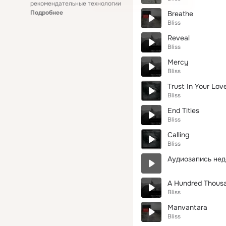
рекомендательные технологии
Подробнее
Breathe
Bliss
Reveal
Bliss
Mercy
Bliss
Trust In Your Lov
Bliss
End Titles
Bliss
Calling
Bliss
Аудиозапись нед
A Hundred Thous
Bliss
Manvantara
Bliss