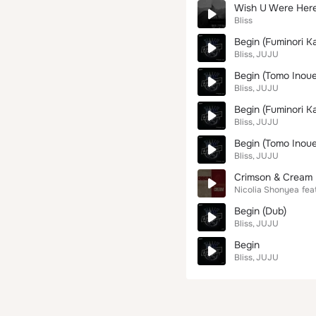
Wish U Were Her
Bliss
Begin (Fuminori K
Bliss
JUJU
Begin (Tomo Inou
Bliss
JUJU
Begin (Fuminori K
Bliss
JUJU
Begin (Tomo Inou
Bliss
JUJU
Crimson & Cream
Nicolia Shonyea
feat
Begin (Dub)
Bliss
JUJU
Begin
Bliss
JUJU