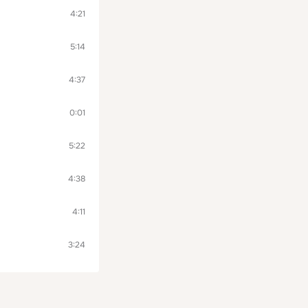
4:21
5:14
4:37
0:01
5:22
4:38
4:11
3:24