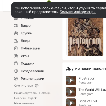
Мы используем cookie-файлы, чтобы улучшить сервис
законный представитель.
Больше информации
Левая
Главная
колонка
Видео
Группы
Люди
Публикации
Игры
Подарки
Другие песни исполн
Поздравления
Frustration
Рекомендации
Pentagram
Сменить язык
The World Will Lo
Рекламодателям
Помощь
Pentagram
Новости
Ещё
Bride of Evil
Мы применяем
Pentagram