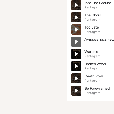
Into The Ground
Pentagram
The Ghoul
Pentagram
Too Late
Pentagram
Аудиозапись нед
Wartime
Pentagram
Broken Vows
Pentagram
Death Row
Pentagram
Be Forewarned
Pentagram