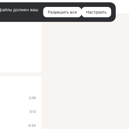
Войти
e-файлы должен ваш
Разрешить все
Настроить
Правая
колонка
3:36
5:13
4:34