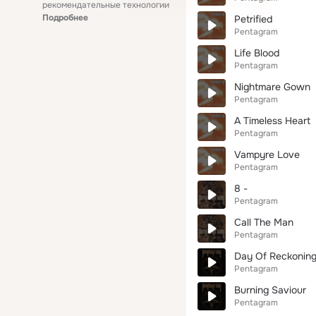
рекомендательные технологии
Подробнее
Petrified
Pentagram
Life Blood
Pentagram
Nightmare Gown
Pentagram
A Timeless Heart
Pentagram
Vampyre Love
Pentagram
8 -
Pentagram
Call The Man
Pentagram
Day Of Reckonin
Pentagram
Burning Saviour
Pentagram