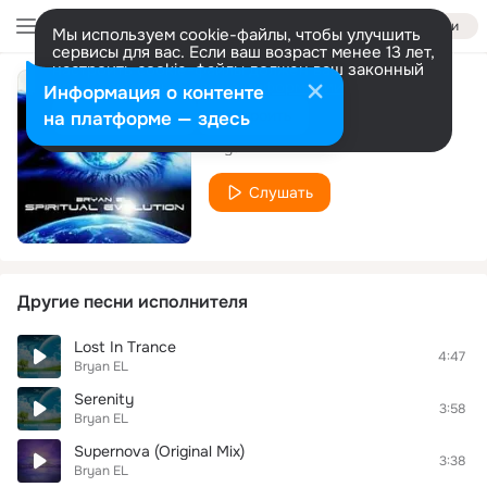
Войти
Мы используем cookie-файлы, чтобы улучшить
сервисы для вас. Если ваш возраст менее 13 лет,
настроить cookie-файлы должен ваш законный
представитель.
Больше информации
Информация о контенте
Arcana
Разрешить все
Настроить
на платформе — здесь
Bryan EL
Слушать
Другие песни исполнителя
Lost In Trance
4:47
Bryan EL
Serenity
3:58
Bryan EL
Supernova (Original Mix)
3:38
Bryan EL