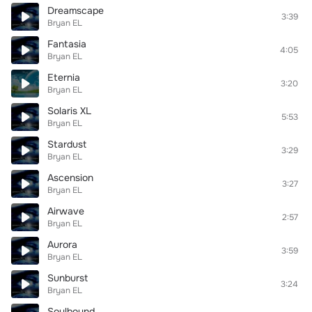
Dreamscape
3:39
Bryan EL
Fantasia
4:05
Bryan EL
Eternia
3:20
Bryan EL
Solaris XL
5:53
Bryan EL
Stardust
3:29
Bryan EL
Ascension
3:27
Bryan EL
Airwave
2:57
Bryan EL
Aurora
3:59
Bryan EL
Sunburst
3:24
Bryan EL
Soulbound