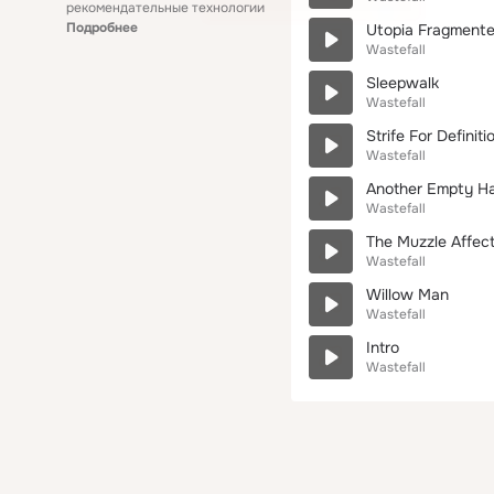
рекомендательные технологии
Подробнее
Utopia Fragment
Wastefall
Sleepwalk
Wastefall
Strife For Definiti
Wastefall
Another Empty H
Wastefall
The Muzzle Affect
Wastefall
Willow Man
Wastefall
Intro
Wastefall