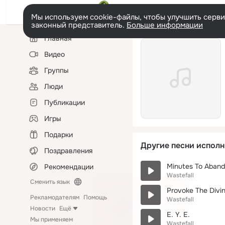
Мы используем cookie-файлы, чтобы улучшить сервис
законный представитель.
Больше информации
Левая
Главная
колонка
Видео
Группы
Люди
Публикации
Игры
Подарки
Другие песни исполн
Поздравления
Minutes To Aban
Рекомендации
Wastefall
Сменить язык
Provoke The Divi
Рекламодателям
Помощь
Wastefall
Новости
Ещё
E. Y. E.
Мы применяем
Wastefall