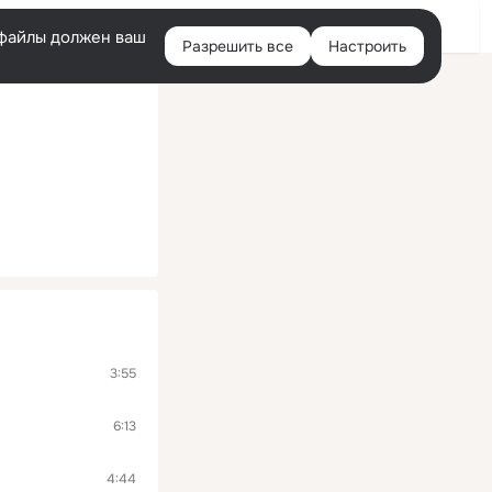
Войти
e-файлы должен ваш
Разрешить все
Настроить
Правая
колонка
3:55
6:13
4:44