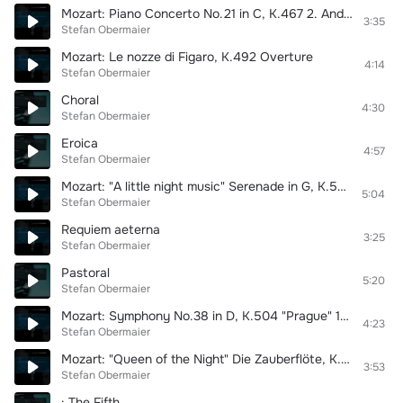
Mozart: Piano Concerto No.21 in C, K.467 2. Andante
3:35
Stefan Obermaier
Mozart: Le nozze di Figaro, K.492 Overture
4:14
Stefan Obermaier
Choral
4:30
Stefan Obermaier
Eroica
4:57
Stefan Obermaier
Mozart: "A little night music" Serenade in G, K.525 "Eine kleine Nachtmusik" 1. Allegro
5:04
Stefan Obermaier
Requiem aeterna
3:25
Stefan Obermaier
Pastoral
5:20
Stefan Obermaier
Mozart: Symphony No.38 in D, K.504 "Prague" 1. Adagio - Allegro
4:23
Stefan Obermaier
Mozart: "Queen of the Night" Die Zauberflöte, K.620 "O zittre nicht"
3:53
Stefan Obermaier
: The Fifth