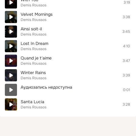
3:19
Demis Roussos
Velvet Mornings
3:38
Demis Roussos
Ainsi soit-il
3:45
Demis Roussos
Lost In Dream
4:10
Demis Roussos
Quand je t'aime
3:47
Demis Roussos
Winter Rains
3:39
Demis Roussos
Аудиозапись недоступна
0:01
Santa Lucia
3:28
Demis Roussos