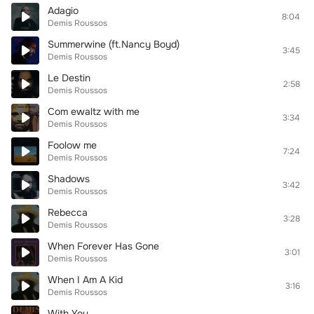
Adagio
8:04
Demis Roussos
Summerwine (ft.Nancy Boyd)
3:45
Demis Roussos
Le Destin
2:58
Demis Roussos
Com ewaltz with me
3:34
Demis Roussos
Foolow me
7:24
Demis Roussos
Shadows
3:42
Demis Roussos
Rebecca
3:28
Demis Roussos
When Forever Has Gone
3:01
Demis Roussos
When I Am A Kid
3:16
Demis Roussos
With You