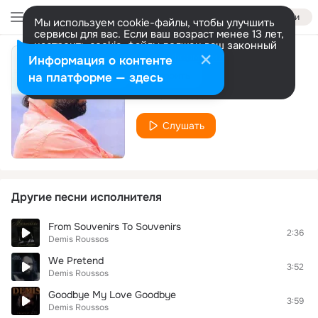
Войти
Мы используем cookie-файлы, чтобы улучшить
сервисы для вас. Если ваш возраст менее 13 лет,
настроить cookie-файлы должен ваш законный
представитель.
Больше информации
Информация о контенте
Mamy Blue
Разрешить все
Настроить
на платформе — здесь
Demis Roussos
Слушать
Другие песни исполнителя
From Souvenirs To Souvenirs
2:36
Demis Roussos
We Pretend
3:52
Demis Roussos
Goodbye My Love Goodbye
3:59
Demis Roussos